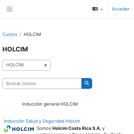
Salta al contenido principal
Acceder
Panel lateral
Cursos
HOLCIM
HOLCIM
Categorías
Buscar cursos
Buscar cursos
Inducción general HOLCIM
Inducción Salud y Seguridad Holcim
Somos
Holcim Costa Rica S.A.
y