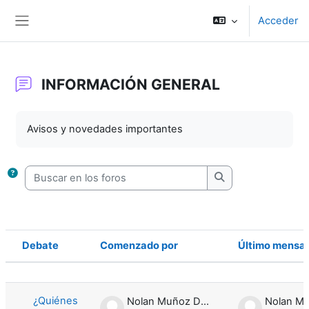
Salta al contenido principal
Acceder
Panel lateral
INFORMACIÓN GENERAL
Requisitos de finalización
Avisos y novedades importantes
Buscar en los foros
Buscar en los foro
Debate
Comenzado por
Último mensa
Estado
Mostrando 1 de 1 discusiones
¿Quiénes
Nolan Muñoz Durán