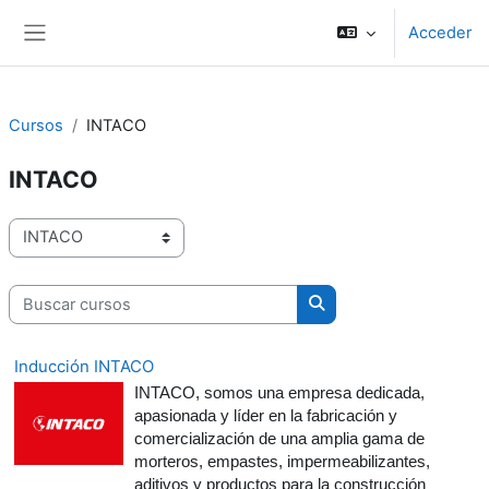
Salta al contenido principal
Acceder
Panel lateral
Cursos
INTACO
INTACO
Categorías
Buscar cursos
Buscar cursos
Inducción INTACO
INTACO, somos una empresa dedicada,
apasionada y líder en la fabricación y
comercialización de una amplia gama de
morteros, empastes, impermeabilizantes,
aditivos y productos para la construcción